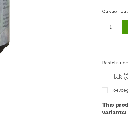
Op voorraa
Bestel nu, b
Gr
Va
Toevoege
This prod
variants: