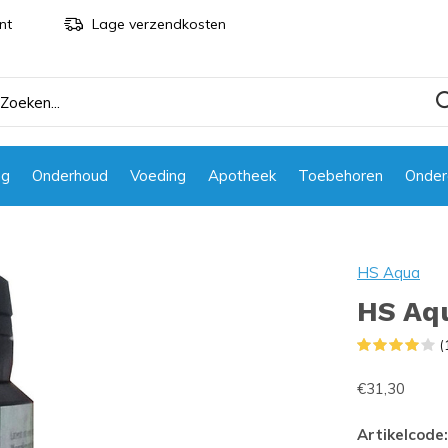
nt
Lage verzendkosten
ng
Onderhoud
Voeding
Apotheek
Toebehoren
Onder
HS Aqua
HS Aqu
(
€31,30
Artikelcode: