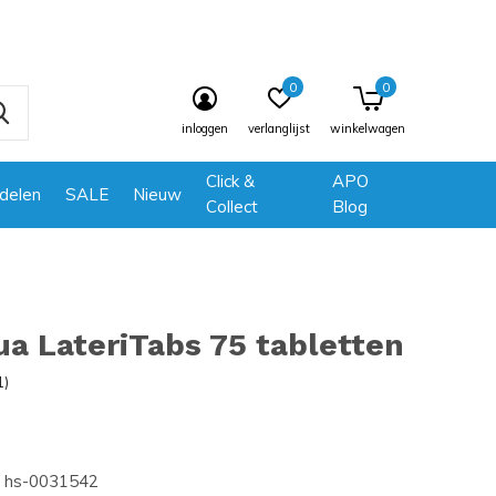
0
0
inloggen
verlanglijst
winkelwagen
Click &
APO
delen
SALE
Nieuw
Collect
Blog
a LateriTabs 75 tabletten
1)
hs-0031542