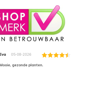
Eva
05-08-2026
Essam
Mooie, gezonde planten.
tevred