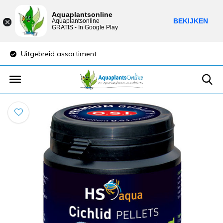
Aquaplantsonline
BEKIJKEN
Aquaplantsonline
GRATIS - In Google Play
Uitgebreid assortiment
Lage verzendkost