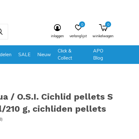
0
0
inloggen
verlanglijst
winkelwagen
Click &
APO
delen
SALE
Nieuw
Collect
Blog
a / O.S.I. Cichlid pellets S
/210 g, cichliden pellets
0)