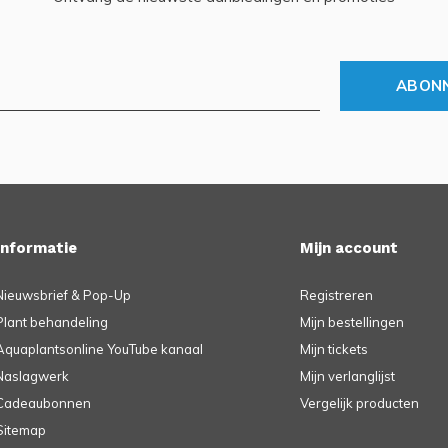
ABON
Informatie
Mijn account
Nieuwsbrief & Pop-Up
Registreren
Plant behandeling
Mijn bestellingen
Aquaplantsonline YouTube kanaal
Mijn tickets
Naslagwerk
Mijn verlanglijst
Cadeaubonnen
Vergelijk producten
Sitemap