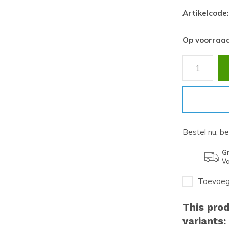
Artikelcode:
Op voorraa
Bestel nu, b
Gr
Va
Toevoege
This prod
variants: