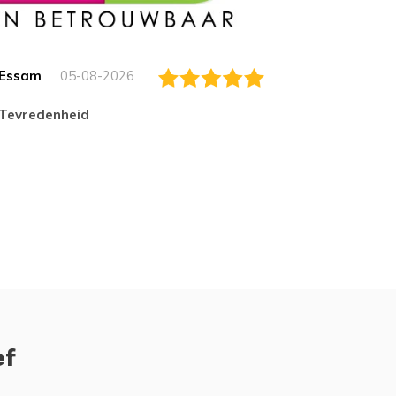
Essam
05-08-2026
Jack
tevredenheid
Top
ef