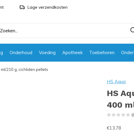
nt
Lage verzendkosten
ng
Onderhoud
Voeding
Apotheek
Toebehoren
Onder
 ml/210 g, cichliden pellets
HS Aqua
HS Aqu
400 ml
(
€13,78