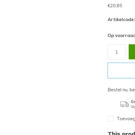
€20,85
Artikelcode:
Op voorraa
Bestel nu, b
Gr
Va
Toevoege
This prod