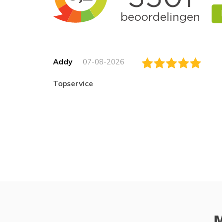
Addy
07-08-2026
topservice
M