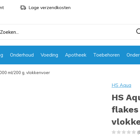
nt
Lage verzendkosten
ng
Onderhoud
Voeding
Apotheek
Toebehoren
Onder
1000 ml/200 g, vlokkenvoer
HS Aqua
HS Aqu
flakes
vlokk
(