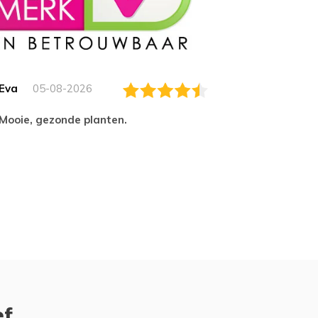
Eva
05-08-2026
Essam
Mooie, gezonde planten.
tevred
ef