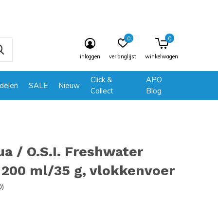
0
0
inloggen
verlanglijst
winkelwagen
Click &
APO
delen
SALE
Nieuw
Collect
Blog
a / O.S.I. Freshwater
 200 ml/35 g, vlokkenvoer
0)