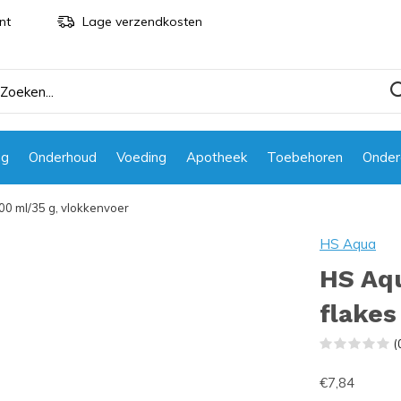
nt
Lage verzendkosten
ng
Onderhoud
Voeding
Apotheek
Toebehoren
Onder
200 ml/35 g, vlokkenvoer
HS Aqua
HS Aqu
flakes
(
€7,84