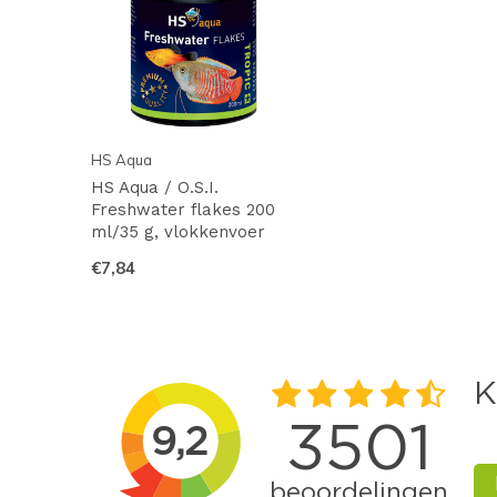
HS Aqua
HS Aqua / O.S.I.
Freshwater flakes 200
ml/35 g, vlokkenvoer
€7,84