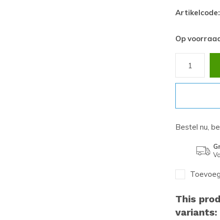
Artikelcode:
Op voorraa
Bestel nu, b
Gr
Va
Toevoege
This prod
variants: