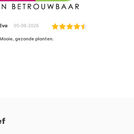
Eva
05-08-2026
Essam
Mooie, gezonde planten.
tevred
ef