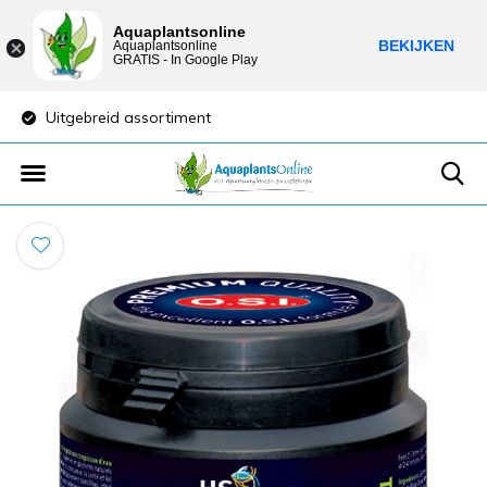
Aquaplantsonline
BEKIJKEN
Aquaplantsonline
GRATIS - In Google Play
Uitgebreid assortiment
Lage verzendkost