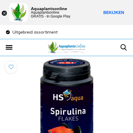
Aquaplantsonline
BEKIJKEN
Aquaplantsonline
GRATIS - In Google Play
Uitgebreid assortiment
Lage verzendkost