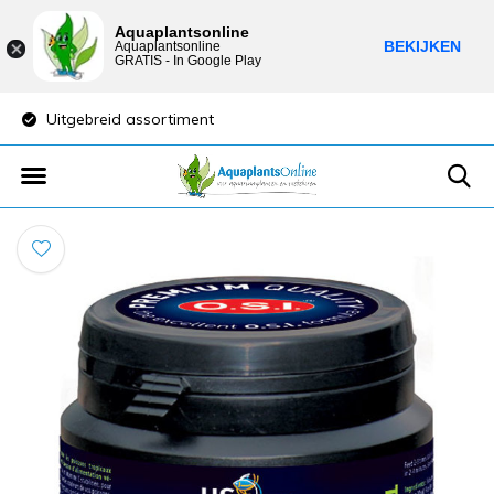
Aquaplantsonline
BEKIJKEN
Aquaplantsonline
GRATIS - In Google Play
Uitgebreid assortiment
Lage verzendkost