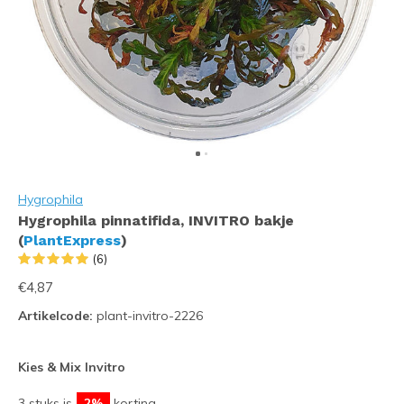
Hygrophila
Hygrophila pinnatifida, INVITRO bakje
(
PlantExpress
)
(6)
€4,87
Artikelcode:
plant-invitro-2226
Kies & Mix Invitro
3 stuks is
2%
korting