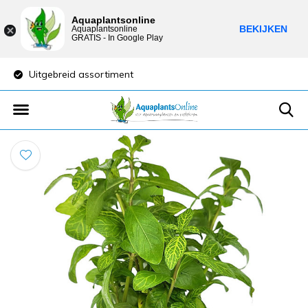
Aquaplantsonline
BEKIJKEN
Aquaplantsonline
GRATIS - In Google Play
Uitgebreid assortiment
Lage verzendkost