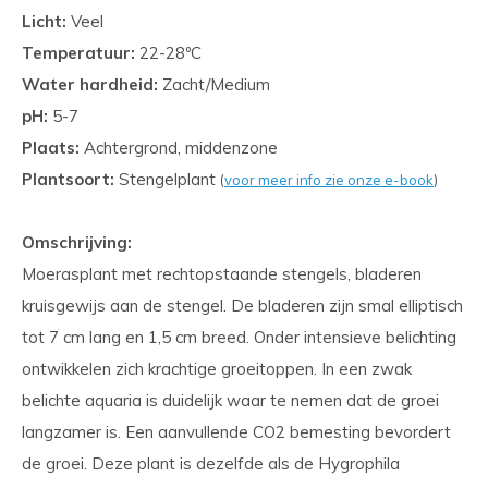
Licht:
Veel
Temperatuur:
22-28ºC
Water hardheid:
Zacht/Medium
pH:
5-7
Plaats:
Achtergrond, middenzone
Plantsoort:
Stengelplant
(
voor meer info zie onze e-book
)
Omschrijving:
Moerasplant met rechtopstaande stengels, bladeren
kruisgewijs aan de stengel. De bladeren zijn smal elliptisch
tot 7 cm lang en 1,5 cm breed. Onder intensieve belichting
ontwikkelen zich krachtige groeitoppen. In een zwak
belichte aquaria is duidelijk waar te nemen dat de groei
langzamer is. Een aanvullende CO2 bemesting bevordert
de groei. Deze plant is dezelfde als de Hygrophila