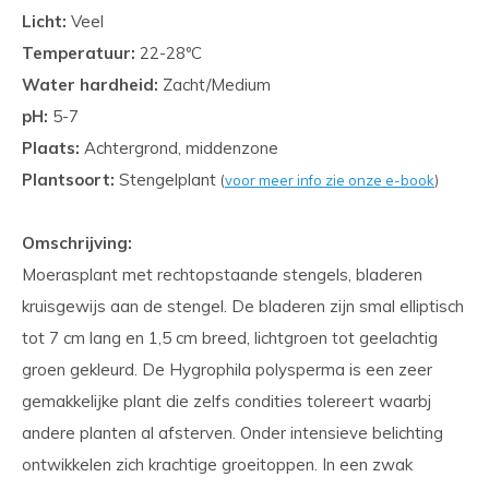
Licht:
Veel
Temperatuur:
22-28ºC
Water hardheid:
Zacht/Medium
pH:
5-7
Plaats:
Achtergrond, middenzone
Plantsoort:
Stengelplant
(
voor meer info zie onze e-book
)
Omschrijving:
Moerasplant met rechtopstaande stengels, bladeren
kruisgewijs aan de stengel. De bladeren zijn smal elliptisch
tot 7 cm lang en 1,5 cm breed, lichtgroen tot geelachtig
groen gekleurd. De Hygrophila polysperma is een zeer
gemakkelijke plant die zelfs condities tolereert waarbj
andere planten al afsterven. Onder intensieve belichting
ontwikkelen zich krachtige groeitoppen. In een zwak