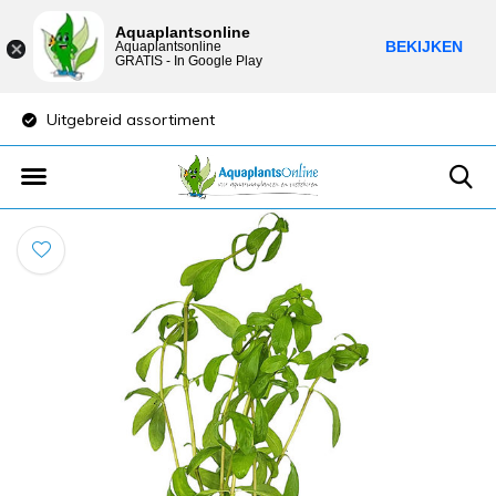
Aquaplantsonline
BEKIJKEN
Aquaplantsonline
GRATIS - In Google Play
Uitgebreid assortiment
Lage verzendkost