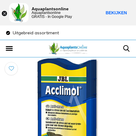
Aquaplantsonline
BEKIJKEN
Aquaplantsonline
GRATIS - In Google Play
Uitgebreid assortiment
Lage verzendkost