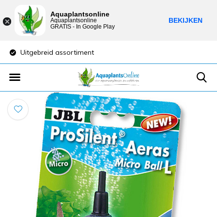
Aquaplantsonline
BEKIJKEN
Aquaplantsonline
GRATIS - In Google Play
Uitgebreid assortiment
Lage verzendkost