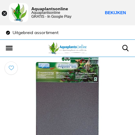
Aquaplantsonline
BEKIJKEN
Aquaplantsonline
GRATIS - In Google Play
Uitgebreid assortiment
Lage verzendkost