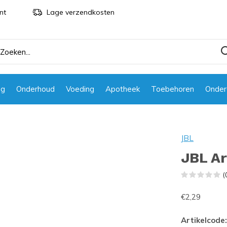
nt
Lage verzendkosten
ng
Onderhoud
Voeding
Apotheek
Toebehoren
Onder
JBL
JBL Ar
(
€2,29
Artikelcode: