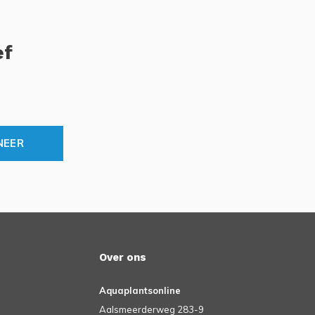
ef
NEER
Over ons
Aquaplantsonline
Aalsmeerderweg 283-9