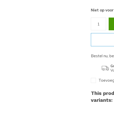
Niet op voo
Bestel nu, b
Gr
Va
Toevoege
This prod
variants: