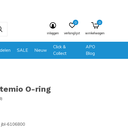
0
0
inloggen
verlanglijst
winkelwagen
Click &
APO
delen
SALE
Nieuw
Collect
Blog
temio O-ring
0)
jbl-6106800