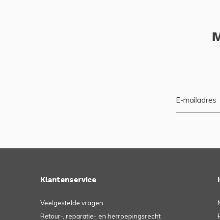
M
Klantenservice
Veelgestelde vragen
Retour-, reparatie- en herroepingsrecht