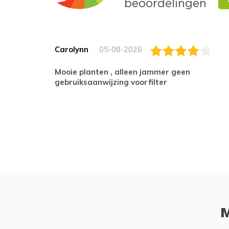
Carolynn
05-08-2026
Mooie planten , alleen jammer geen
gebruiksaanwijzing voorfilter
M