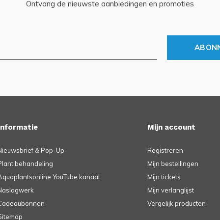
Ontvang de nieuwste aanbiedingen en promoties
ABON
Informatie
Mijn account
Nieuwsbrief & Pop-Up
Registreren
Plant behandeling
Mijn bestellingen
Aquaplantsonline YouTube kanaal
Mijn tickets
Naslagwerk
Mijn verlanglijst
Cadeaubonnen
Vergelijk producten
Sitemap