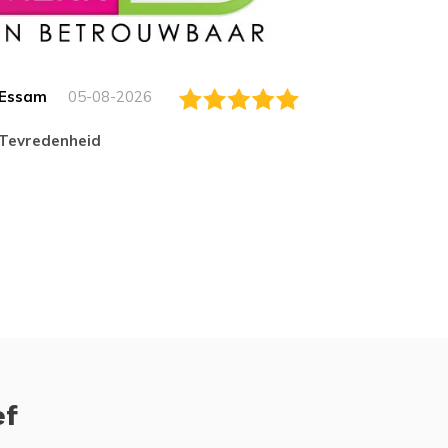
Essam
05-08-2026
Jack
tevredenheid
Top
ef