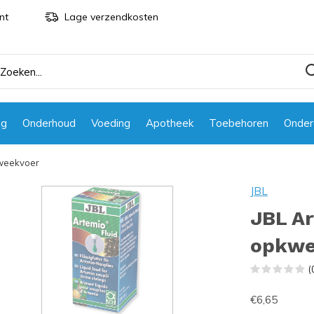
nt
Lage verzendkosten
ng
Onderhoud
Voeding
Apotheek
Toebehoren
Onder
kweekvoer
JBL
JBL Ar
opkwe
(
€6,65