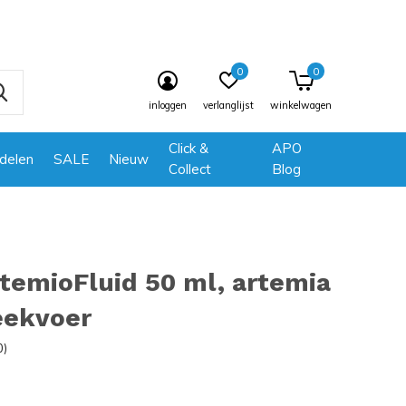
0
0
inloggen
verlanglijst
winkelwagen
Click &
APO
delen
SALE
Nieuw
Collect
Blog
temioFluid 50 ml, artemia
ekvoer
0)