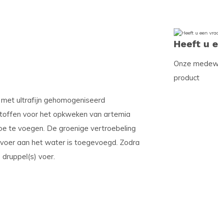
Heeft u 
Onze medewer
product
r met ultrafijn gehomogeniseerd
stoffen voor het opkweken van artemia
oe te voegen. De groenige vertroebeling
d voer aan het water is toegevoegd. Zodra
 druppel(s) voer.