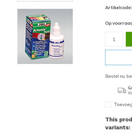
Artikelcode:
Op voorraa
Bestel nu, b
Gr
Va
Toevoege
This prod
variants: