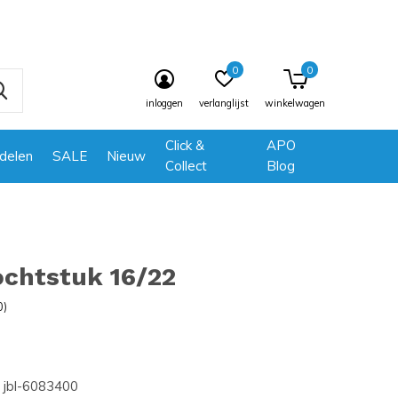
0
0
inloggen
verlanglijst
winkelwagen
Click &
APO
delen
SALE
Nieuw
Collect
Blog
ochtstuk 16/22
0)
jbl-6083400