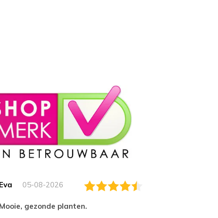
Eva
05-08-2026
Essam
Mooie, gezonde planten.
tevred