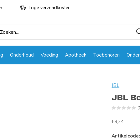
nt
Lage verzendkosten
ng
Onderhoud
Voeding
Apotheek
Toebehoren
Onder
JBL
JBL B
(
€3,24
Artikelcode: