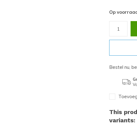
Op voorraa
Bestel nu, b
Gr
Va
Toevoege
This prod
variants: