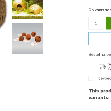
Op voorraa
Bestel nu, b
Gr
Va
Toevoege
This prod
variants: