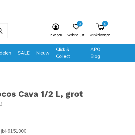
0
0
inloggen
verlanglijst
winkelwagen
Click &
APO
delen
SALE
Nieuw
Collect
Blog
cos Cava 1/2 L, grot
1)
jbl-6151000