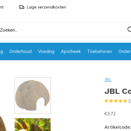
nt
Lage verzendkosten
ng
Onderhoud
Voeding
Apotheek
Toebehoren
Onder
JBL
JBL Co
(
€3,72
Artikelcode: