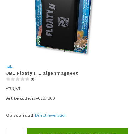
JBL
JBL Floaty II L algenmagneet
(0)
€38,59
Artikelcode:
jbl-6137800
Op voorraad
:
Direct leverbaar