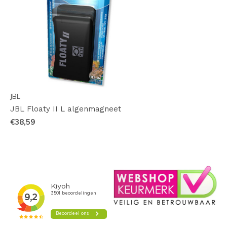
JBL
JBL Floaty II L algenmagneet
€38,59