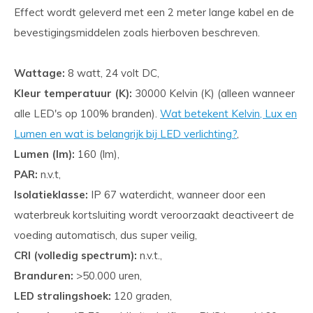
Effect wordt geleverd met een 2 meter lange kabel en de
bevestigingsmiddelen zoals hierboven beschreven.
Wattage:
8 watt, 24 volt DC,
Kleur temperatuur (K):
30000 Kelvin (K) (alleen wanneer
alle LED's op 100% branden).
Wat betekent Kelvin, Lux en
Lumen en wat is belangrijk bij LED verlichting?
,
Lumen (lm):
160 (lm),
PAR:
n.v.t,
Isolatieklasse:
IP 67 waterdicht, wanneer door een
waterbreuk kortsluiting wordt veroorzaakt deactiveert de
voeding automatisch, dus super veilig,
CRI (volledig spectrum):
n.v.t.,
Branduren:
>50.000 uren,
LED stralingshoek:
120 graden,