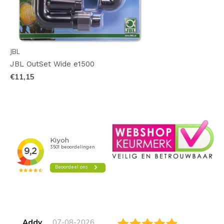
JBL
JBL OutSet Wide e1500
€11,15
Addy
07-08-2026