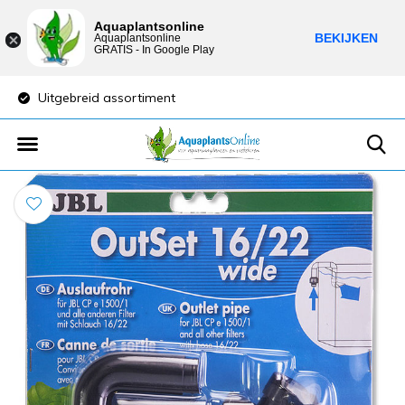
Aquaplantsonline
BEKIJKEN
Aquaplantsonline
GRATIS - In Google Play
Uitgebreid assortiment
Lage verzendkost