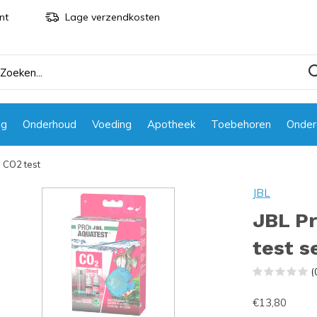
nt
Lage verzendkosten
ng
Onderhoud
Voeding
Apotheek
Toebehoren
Onder
, CO2 test
JBL
JBL P
test s
(
€13,80