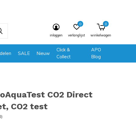
0
0
inloggen
verlanglijst
winkelwagen
Click &
APO
delen
SALE
Nieuw
Collect
Blog
roAquaTest CO2 Direct
et, CO2 test
0)