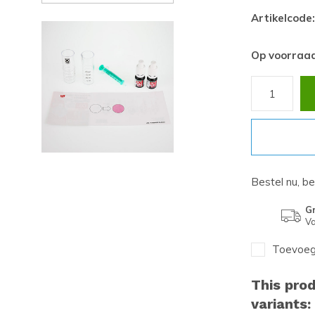
Artikelcode:
Op voorraa
Bestel nu, b
Gr
Va
Toevoege
This prod
variants: