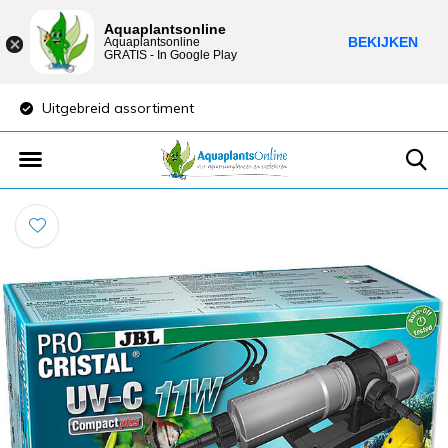
Aquaplantsonline
BEKIJKEN
Aquaplantsonline
GRATIS - In Google Play
Uitgebreid assortiment
Lage verzendkost