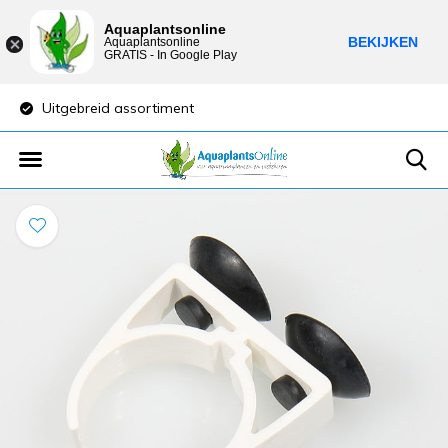
Aquaplantsonline
BEKIJKEN
Aquaplantsonline
GRATIS - In Google Play
Uitgebreid assortiment
Lage verzendkost