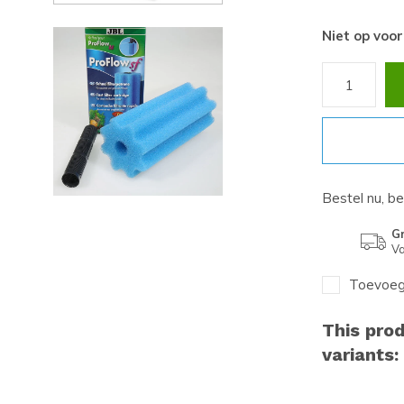
Niet op voo
Bestel nu, b
Gr
Va
Toevoege
This prod
variants: