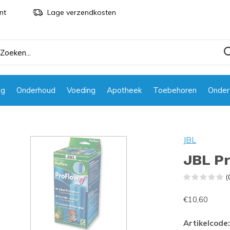
nt
Lage verzendkosten
ng
Onderhoud
Voeding
Apotheek
Toebehoren
Onder
JBL
JBL P
(
€10,60
Artikelcode: