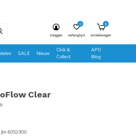
0
0
inloggen
verlanglijst
winkelwagen
Click &
APO
delen
SALE
Nieuw
Collect
Blog
roFlow Clear
0)
jbl-6051900