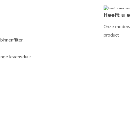
Heeft u 
Onze medewer
product
innenfilter.
ange levensduur.