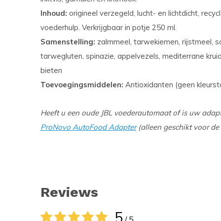
Inhoud:
origineel verzegeld, lucht- en lichtdicht, rec
voederhulp. Verkrijgbaar in potje 250 ml.
Samenstelling:
zalmmeel, tarwekiemen, rĳstmeel, so
tarwegluten, spinazie, appelvezels, mediterrane krui
bieten
Toevoegingsmiddelen:
Antioxidanten (geen kleurst
Heeft u een oude JBL voederautomaat of is uw adapt
ProNovo AutoFood Adapter
(alleen geschikt voor de
Reviews
5
/ 5