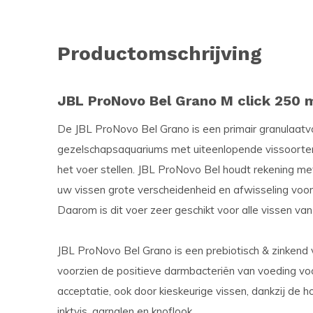
Productomschrijving
JBL ProNovo Bel Grano M click 250 
De JBL ProNovo Bel Grano is een primair granulaatvoe
gezelschapsaquariums met uiteenlopende vissoorten
het voer stellen. JBL ProNovo Bel houdt rekening me
uw vissen grote verscheidenheid en afwisseling voo
Daarom is dit voer zeer geschikt voor alle vissen va
JBL ProNovo Bel Grano is een prebiotisch & zinkend v
voorzien de positieve darmbacteriën van voeding vo
acceptatie, ook door kieskeurige vissen, dankzij de 
inktvis, garnalen en knoflook.