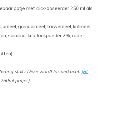
yclebaar potje met click-doseerder 250 ml als
jameel, garnaalmeel, tarwemeel, krillmeel,
den, spirulina, knoflookpoeder 2%, rode
offen).
erring stuk? Deze wordt los verkocht:
JBL
 250ml potjes).