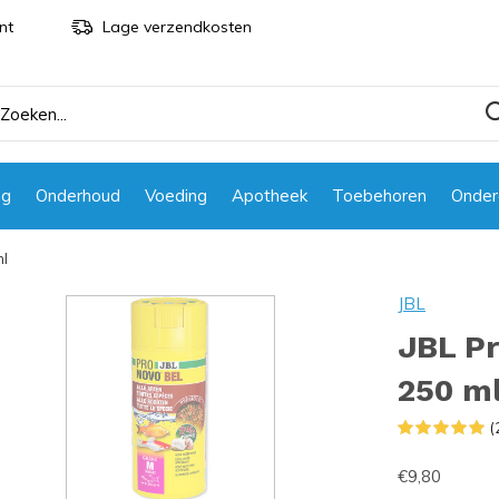
nt
Lage verzendkosten
ng
Onderhoud
Voeding
Apotheek
Toebehoren
Onder
ml
JBL
JBL Pr
250 m
(
€9,80