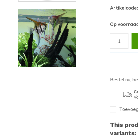
Artikelcode:
Op voorraa
Bestel nu, b
Gr
Va
Toevoege
This prod
variants: