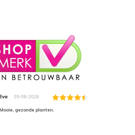
Eva
05-08-2026
Essam
Mooie, gezonde planten.
tevred