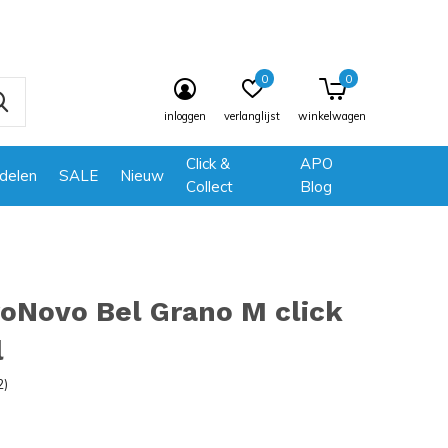
0
0
inloggen
verlanglijst
winkelwagen
Click &
APO
delen
SALE
Nieuw
Collect
Blog
oNovo Bel Grano M click
l
2)