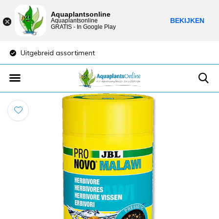
Aquaplantsonline
BEKIJKEN
Aquaplantsonline
GRATIS - In Google Play
Uitgebreid assortiment
Lage verzendkost