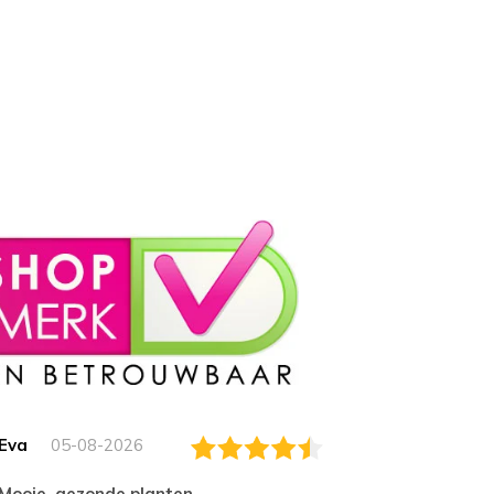
Eva
05-08-2026
Essam
Mooie, gezonde planten.
tevred