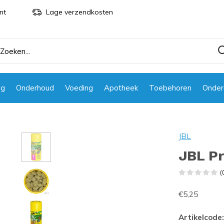
nt
Lage verzendkosten
ng
Onderhoud
Voeding
Apotheek
Toebehoren
Onder
JBL
JBL P
(
€5,25
Artikelcode: