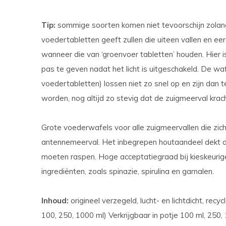
Tip:
sommige soorten komen niet tevoorschijn zolang
voedertabletten geeft zullen die uiteen vallen en e
wanneer die van ‘groenvoer tabletten’ houden. Hier 
pas te geven nadat het licht is uitgeschakeld. De wafe
voedertabletten) lossen niet zo snel op en zijn dan t
worden, nog altijd zo stevig dat de zuigmeerval krac
Grote voederwafels voor alle zuigmeervallen die zic
antennemeerval. Het inbegrepen houtaandeel dekt d
moeten raspen. Hoge acceptatiegraad bij kieskeuri
ingrediënten, zoals spinazie, spirulina en garnalen.
Inhoud:
origineel verzegeld, lucht- en lichtdicht, recy
100, 250, 1000 ml) Verkrijgbaar in potje 100 ml, 250,