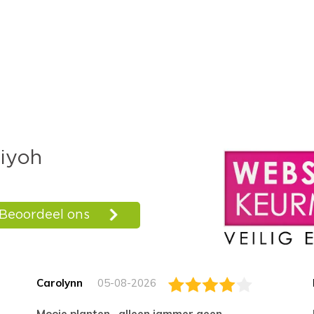
Carolynn
05-08-2026
Mooie planten , alleen jammer geen