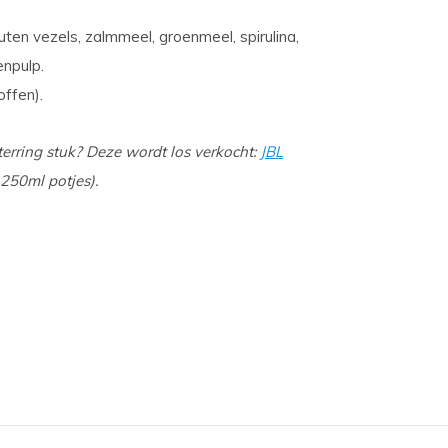
ten vezels, zalmmeel, groenmeel, spirulina,
enpulp.
offen).
erring stuk? Deze wordt los verkocht:
JBL
 250ml potjes).