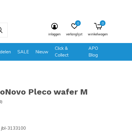
0
0
inloggen
verlanglijst
winkelwagen
Click &
APO
delen
SALE
Nieuw
Collect
Blog
roNovo Pleco wafer M
0)
jbl-3133100