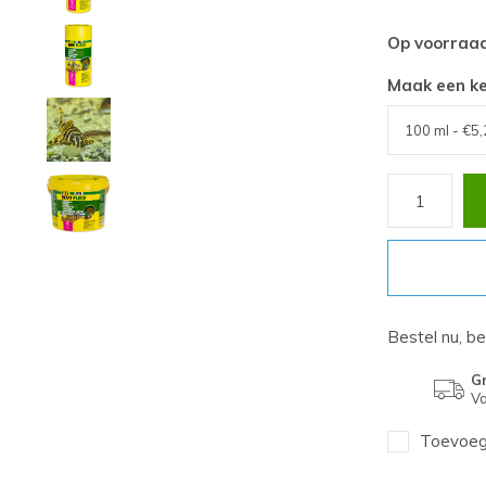
Op voorraa
Maak een k
Bestel nu, b
Gr
Va
Toevoege