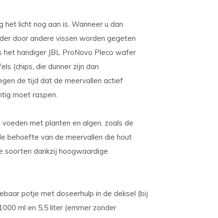
 het licht nog aan is. Wanneer u dan
erder door andere vissen worden gegeten
is het handiger JBL ProNovo Pleco wafer
ls (chips, die dunner zijn dan
egen de tijd dat de meervallen actief
htig moet raspen.
h voeden met planten en algen, zoals de
e behoefte van de meervallen die hout
ge soorten dankzij hoogwaardige
clebaar potje met doseerhulp in de deksel (bij
 1000 ml en 5,5 liter (emmer zonder