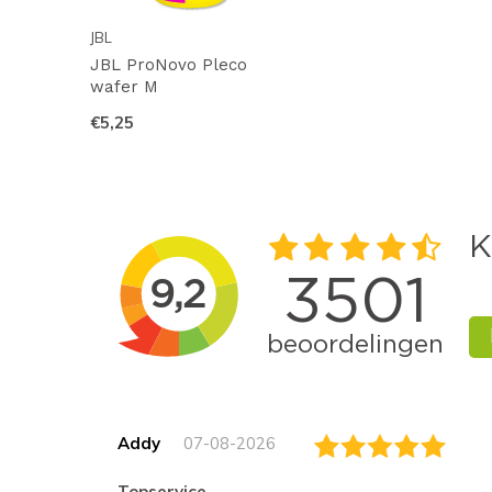
JBL
JBL ProNovo Pleco
wafer M
€5,25
Addy
07-08-2026
topservice