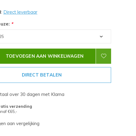
d
:
Direct leverbaar
euze:
*
TOEVOEGEN AAN WINKELWAGEN
DIRECT BETALEN
etaal over 30 dagen met Klarna
atis verzending
naf €65,-
n aan vergelijking