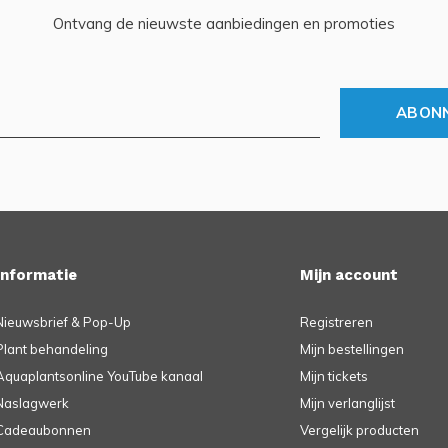
Ontvang de nieuwste aanbiedingen en promoties
ABON
Informatie
Mijn account
Nieuwsbrief & Pop-Up
Registreren
Plant behandeling
Mijn bestellingen
Aquaplantsonline YouTube kanaal
Mijn tickets
Naslagwerk
Mijn verlanglijst
Cadeaubonnen
Vergelijk producten