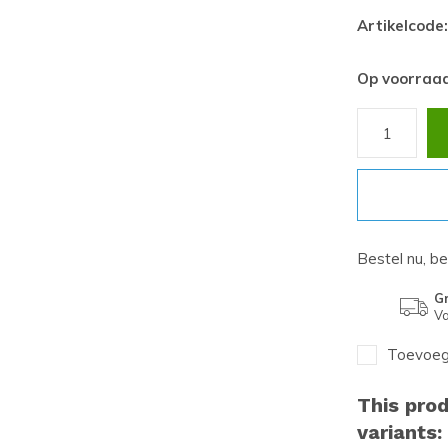
Artikelcode:
Op voorraa
Bestel nu, b
Gr
Va
Toevoege
This prod
variants: