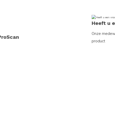
Heeft u 
Onze medewer
ProScan
product
.