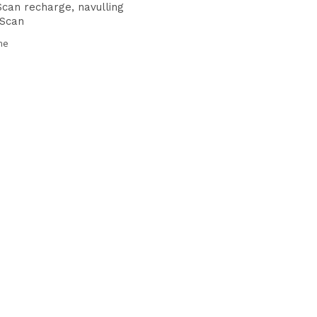
can recharge, navulling
oScan
me