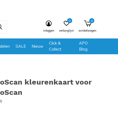
0
0
inloggen
verlanglijst
winkelwagen
Click &
APO
delen
SALE
Nieuw
Collect
Blog
oScan kleurenkaart voor
roScan
0)