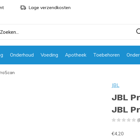
nt
Lage verzendkosten
ng
Onderhoud
Voeding
Apotheek
Toebehoren
Onder
 ProScan
JBL
JBL Pr
JBL P
(
€4,20