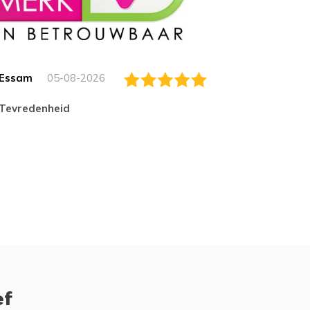
Essam
05-08-2026
Jack
tevredenheid
Top
ef