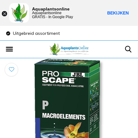
Aquaplantsonline
BEKIJKEN
Aquaplantsonline
GRATIS - In Google Play
Uitgebreid assortiment
Lage verzendkost