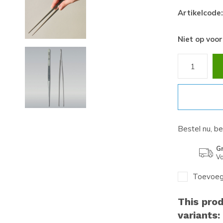
Artikelcode:
Niet op voo
Bestel nu, b
Gr
Va
Toevoege
This prod
variants: