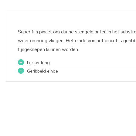
Super fijn pincet om dunne stengelplanten in het substr
weer omhoog vliegen. Het einde van het pincet is gerib
fijngeknepen kunnen worden.
+
Lekker lang
+
Geribbeld einde