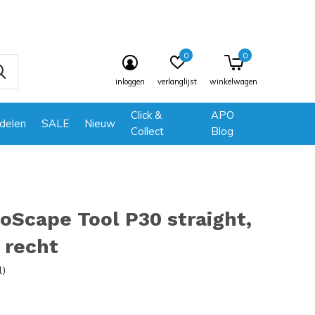
0
0
inloggen
verlanglijst
winkelwagen
Click &
APO
delen
SALE
Nieuw
Collect
Blog
oScape Tool P30 straight,
 recht
1)