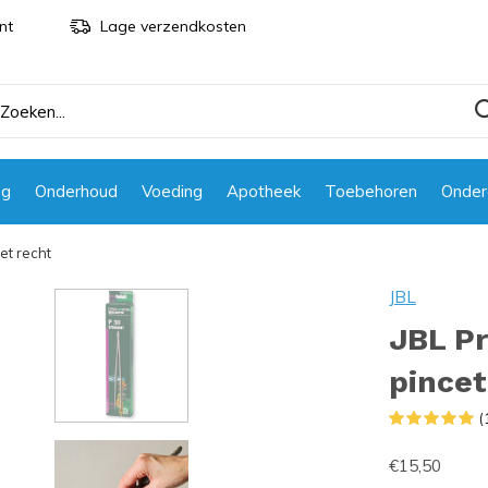
nt
Lage verzendkosten
ng
Onderhoud
Voeding
Apotheek
Toebehoren
Onder
et recht
JBL
JBL Pr
pincet
(
€15,50