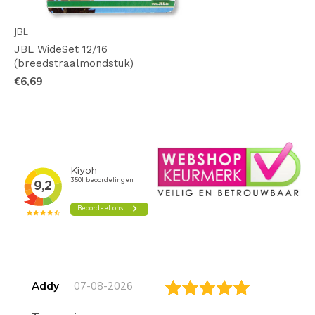
JBL
JBL WideSet 12/16
(breedstraalmondstuk)
€6,69
Addy
07-08-2026