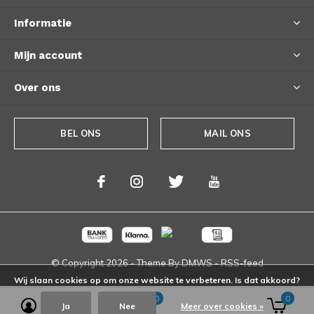
Informatie
Mijn account
Over ons
BEL ONS
MAIL ONS
© Copyright
2026
- Theme By
DMWS
-
RSS-feed
Wij slaan cookies op om onze website te verbeteren. Is dat akkoord?
0
0
Ja
Nee
Meer over cookies »