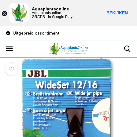
Aquaplantsonline
BEKIJKEN
Aquaplantsonline
GRATIS - In Google Play
Uitgebreid assortiment
Lage verzendkost