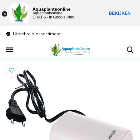
Aquaplantsonline
BEKIJKEN
Aquaplantsonline
GRATIS - In Google Play
Uitgebreid assortiment
Lage verzendkost