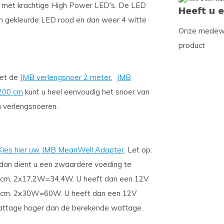
m met krachtige High Power LED's. De LED
Heeft u 
en gekleurde LED rood en dan weer 4 witte
Onze medewer
product
Met de
JMB verlengsnoer 2 meter
,
JMB
 200 cm
kunt u heel eenvoudig het snoer van
n verlengsnoeren.
Kies hier uw JMB MeanWell Adapter
. Let op:
dan dient u een zwaardere voeding te
5 cm. 2x17,2W=34,4W. U heeft dan een 12V
 cm. 2x30W=60W. U heeft dan een 12V
 wattage hoger dan de berekende wattage.