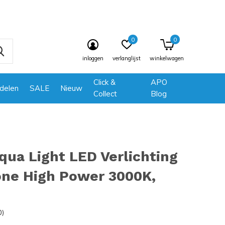
0
0
inloggen
verlanglijst
winkelwagen
Click &
APO
delen
SALE
Nieuw
Collect
Blog
ua Light LED Verlichting
ne High Power 3000K,
0)