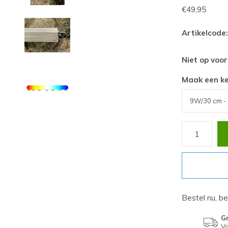
€49,95
Artikelcode:
Niet op voo
Maak een k
Bestel nu, b
Gr
Va