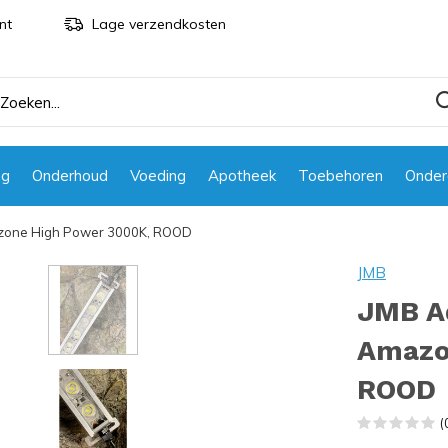
nt
Lage verzendkosten
ng
Onderhoud
Voeding
Apotheek
Toebehoren
Onder
mazone High Power 3000K, ROOD
JMB
JMB Aq
Amazo
ROOD
(