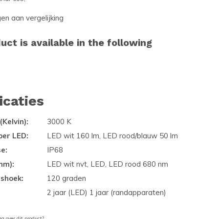
n aan vergelijking
uct is available in the following
icaties
(Kelvin):
3000 K
per LED:
LED wit 160 lm, LED rood/blauw 50 lm
se:
IP68
nm):
LED wit nvt, LED, LED rood 680 nm
gshoek:
120 graden
2 jaar (LED) 1 jaar (randapparaten)