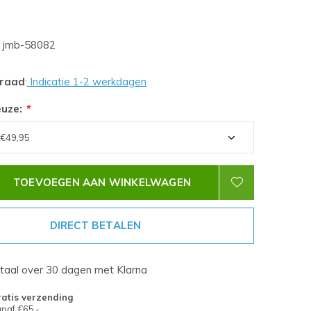
jmb-58082
rraad
:
Indicatie 1-2 werkdagen
euze:
*
TOEVOEGEN AAN WINKELWAGEN
DIRECT BETALEN
etaal over 30 dagen met Klarna
atis verzending
naf €65,-