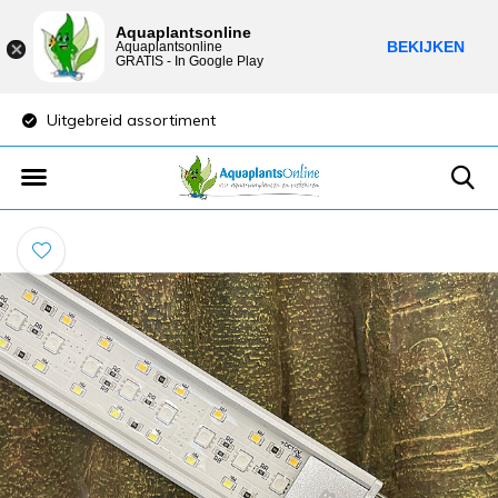
Aquaplantsonline
BEKIJKEN
Aquaplantsonline
GRATIS - In Google Play
Uitgebreid assortiment
Lage verzendkost