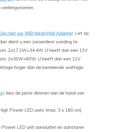
n verlengsnoeren.
Kies hier uw JMB MeanWell Adapter
. Let op:
dan dient u een zwaardere voeding te
5 cm. 2x17,2W=34,4W. U heeft dan een 12V
 cm. 2x30W=60W. U heeft dan een 12V
 wattage hoger dan de berekende wattage.
s)
, kies de juiste dimmer aan de hand van
High Power LED units (max. 3 x 180 cm)
 Power LED unit aansluiten en aansturen