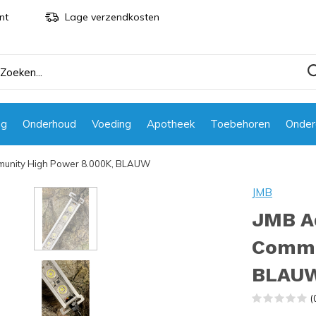
nt
Lage verzendkosten
ng
Onderhoud
Voeding
Apotheek
Toebehoren
Onder
mmunity High Power 8.000K, BLAUW
JMB
JMB Aq
Commu
BLAU
(