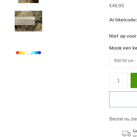
€49,95
Artikelcode:
Niet op voo
Maak een k
Bestel nu, b
Gr
Va