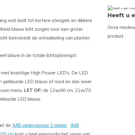
Heeft u 
ng wat leidt tot kortere stengels en dikkere
Onze medewer
eid blauw licht zorgen voor een groter
product
icht beïnvloedt de ontwikkeling van planten
eel blauw in de totale lichtopbrengst.
m met krachtige High Power LED's. De LED
en gekleurde LED blauw of rood en dan weer
l down menu.
LET OP:
de 12w/40 cm, 21w/70
gekleurde LED blauw.
Met de
JMB verlengsnoer 2 meter
,
JMB
 200 cm
kunt u heel eenvoudig het snoer van