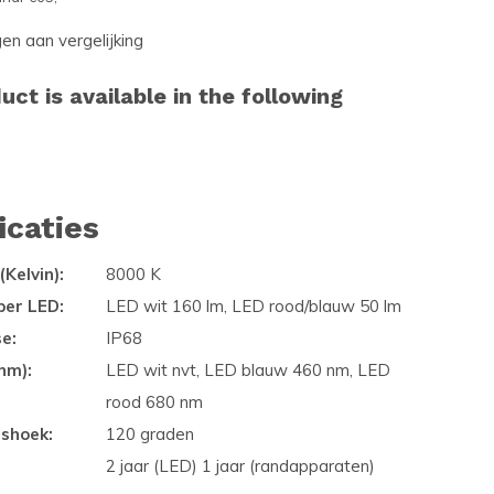
n aan vergelijking
uct is available in the following
icaties
(Kelvin):
8000 K
per LED:
LED wit 160 lm, LED rood/blauw 50 lm
se:
IP68
nm):
LED wit nvt, LED blauw 460 nm, LED
rood 680 nm
gshoek:
120 graden
2 jaar (LED) 1 jaar (randapparaten)