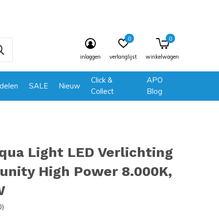
0
0
inloggen
verlanglijst
winkelwagen
Click &
APO
delen
SALE
Nieuw
Collect
Blog
ua Light LED Verlichting
nity High Power 8.000K,
W
0)