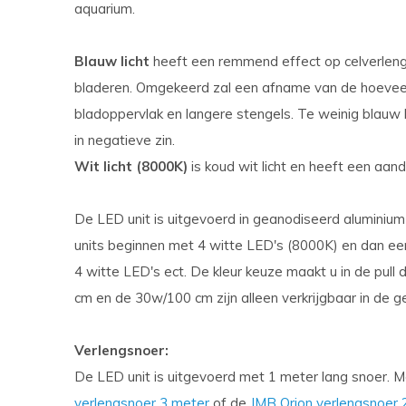
aquarium.
Blauw licht
heeft een remmend effect op celverlengi
bladeren. Omgekeerd zal een afname van de hoeveelh
bladoppervlak en langere stengels. Te weinig blauw l
in negatieve zin.
Wit licht (8000K)
is koud wit licht en heeft een aand
De LED unit is uitgevoerd in geanodiseerd aluminiu
units beginnen met 4 witte LED's (8000K) en dan e
4 witte LED's ect. De kleur keuze maakt u in de pul
cm en de 30w/100 cm zijn alleen verkrijgbaar in de 
Verlengsnoer:
De LED unit is uitgevoerd met 1 meter lang snoer. 
verlengsnoer 3 meter
of de
JMB Orion verlengsnoer