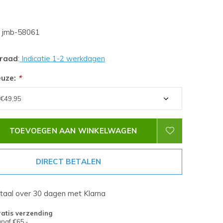
jmb-58061
rraad
:
Indicatie 1-2 werkdagen
euze:
*
TOEVOEGEN AAN WINKELWAGEN
DIRECT BETALEN
etaal over 30 dagen met Klarna
atis verzending
naf €65,-