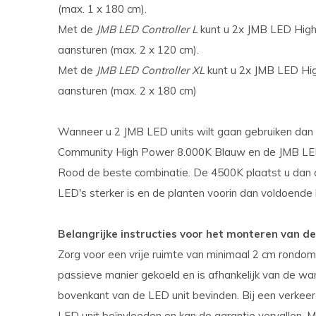
(max. 1 x 180 cm).
Met de
JMB LED Controller L
kunt u 2x JMB LED High 
aansturen (max. 2 x 120 cm).
Met de
JMB LED Controller XL
kunt u 2x JMB LED Hig
aansturen (max. 2 x 180 cm)
Wanneer u 2 JMB LED units wilt gaan gebruiken dan 
Community High Power 8.000K Blauw en de JMB LED
Rood de beste combinatie. De 4500K plaatst u dan 
LED's sterker is en de planten voorin dan voldoende li
Belangrijke instructies voor het monteren van de
Zorg voor een vrije ruimte van minimaal 2 cm rondo
passieve manier gekoeld en is afhankelijk van de war
bovenkant van de LED unit bevinden. Bij een verkee
LED unit beïnvloeden en kan de garantie vervallen. M