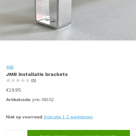
JMB
JMB installatie brackets
(0)
€19,95
Artikelcode:
jmb-58152
Niet op voorraad
:
Indicatie 1-2 werkdagen