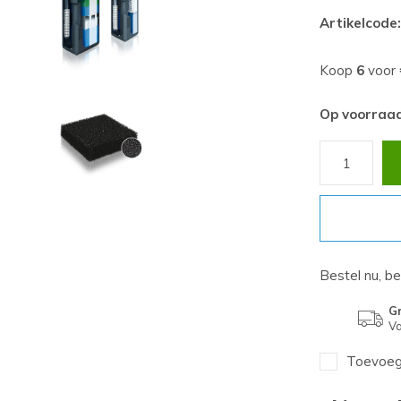
Artikelcode:
Koop
6
voor
Op voorraa
Bestel nu, b
Gr
Va
Toevoege