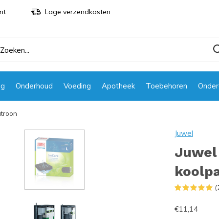
nt
Lage verzendkosten
ng
Onderhoud
Voeding
Apotheek
Toebehoren
Onder
atroon
Juwel
Juwel 
koolp
(
€11,14