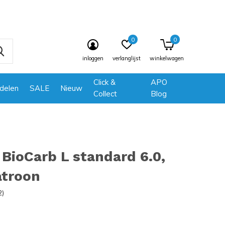
0
0
inloggen
verlanglijst
winkelwagen
Click &
APO
delen
SALE
Nieuw
Collect
Blog
BioCarb L standard 6.0,
atroon
2)