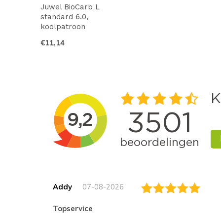
Juwel BioCarb L
standard 6.0,
koolpatroon
€11,14
Addy
07-08-2026
topservice