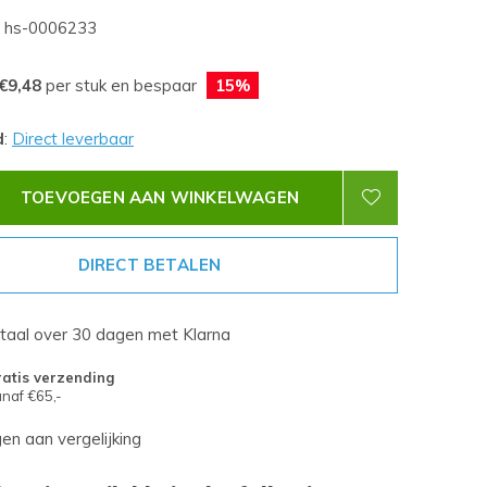
hs-0006233
€9,48
per stuk en bespaar
15%
d
:
Direct leverbaar
TOEVOEGEN AAN WINKELWAGEN
DIRECT BETALEN
etaal over 30 dagen met Klarna
atis verzending
naf €65,-
n aan vergelijking