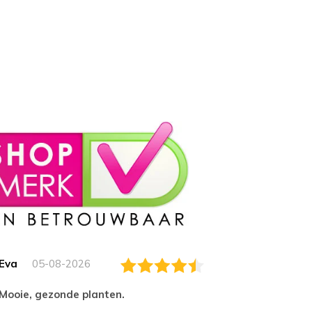
Eva
05-08-2026
Essam
Mooie, gezonde planten.
tevred