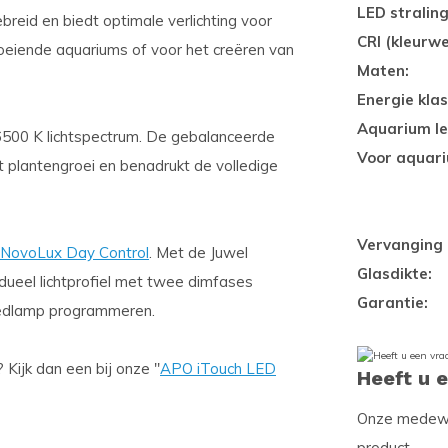
LED stralin
reid en biedt optimale verlichting voor
CRI (kleurw
roeiende aquariums of voor het creëren van
Maten:
Energie klas
Aquarium le
6500 K lichtspectrum. De gebalanceerde
Voor aquar
ert plantengroei en benadrukt de volledige
Vervanging 
 NovoLux Day Control
. Met de Juwel
Glasdikte:
dueel lichtprofiel met twee dimfases
Garantie:
edlamp programmeren.
Kijk dan een bij onze ''
APO iTouch LED
Heeft u 
Onze medewer
product