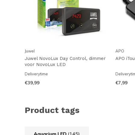
Juwel
APO
Juwel NovoLux Day Control, dimmer
APO iTo
voor NovoLux LED
Deliverytime
Deliveryti
€39,99
€7,99
Product tags
Aquarium LED
(145)