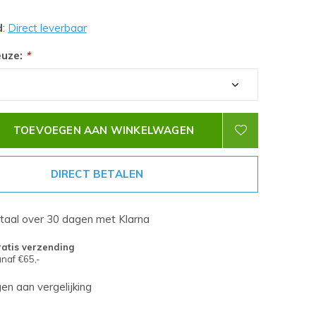
d
:
Direct leverbaar
euze:
*
TOEVOEGEN AAN WINKELWAGEN
DIRECT BETALEN
etaal over 30 dagen met Klarna
atis verzending
naf €65,-
n aan vergelijking