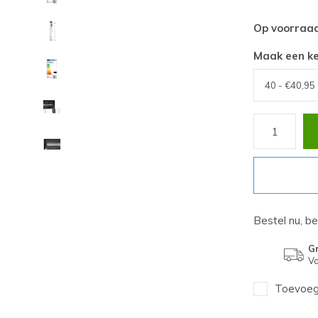
Op voorraa
Maak een k
Bestel nu, b
Gr
Va
Toevoege