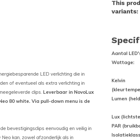
This prod
variants:
Specif
Aantal LED'
Wattage:
ergiebesparende LED verlichting die in
Kelvin
den of eventueel als extra verlichting in
(kleurtempe
 meegeleverde clips.
Leverbaar in NovoLux
Lumen (held
eo 80 white. Via pull-down menu is de
Lux (lichtste
PAR (bruikba
 bevestigingsclips eenvoudig en veilig in
Isolatieklas
eo kan, zowel afzonderlijk als in