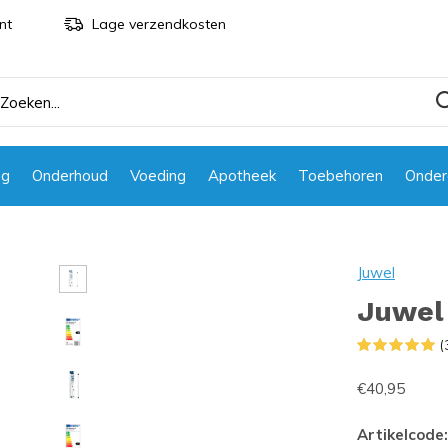
nt
Lage verzendkosten
ng
Onderhoud
Voeding
Apotheek
Toebehoren
Onder
Juwel
Juwel
(
€40,95
Artikelcode: