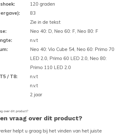
gshoek:
120 graden
eergave):
83
Zie in de tekst
se:
Neo 40: D, Neo 60: F, Neo 80: F
ngte:
n.v.t
ium:
Neo 40: Vio Cube 54, Neo 60: Primo 70
LED 2.0, Primo 60 LED 2.0, Neo 80:
Primo 110 LED 2.0
T5 / T8:
n.v.t
n.v.t
2 jaar
een vraag over dit product?
ker helpt u graag bij het vinden van het juiste