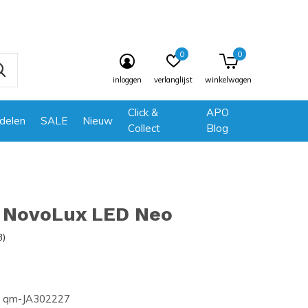
0
0
inloggen
verlanglijst
winkelwagen
Click &
APO
delen
SALE
Nieuw
Collect
Blog
 NovoLux LED Neo
3)
qm-JA302227