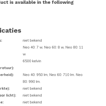
uct is available in the following
icaties
s:
niet bekend
Neo 40: 7 w, Neo 60: 8 w, Neo 80: 11
w
6500 kelvin
ratuur):
erheid):
Neo 40: 950 lm, Neo 60: 710 lm. Neo
80: 990 lm.
rkte):
niet bekend
ar licht):
niet bekend
se:
niet bekend