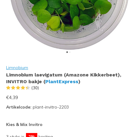
Limnobium
Limnobium laevigatum (Amazone Kikkerbeet),
INVITRO bakje (
PlantExpress
)
(30)
€4,39
Artikelcode:
plant-invitro-2203
Kies & Mix Invitro
3 stuks is
2%
korting