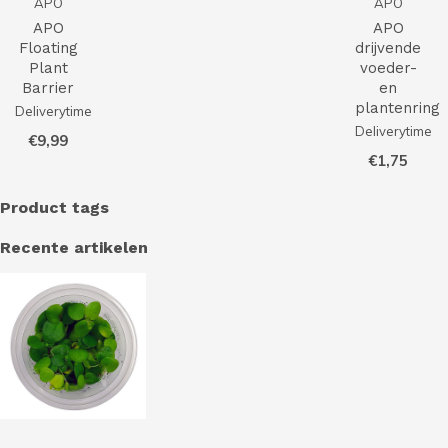
APO
APO
APO
APO
Floating
drijvende
Plant
voeder-
Barrier
en
plantenring
Deliverytime
Deliverytime
€9,99
€1,75
Product tags
Recente artikelen