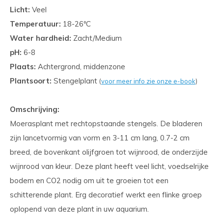
Licht:
Veel
Temperatuur:
18-26ºC
Water hardheid:
Zacht/Medium
pH:
6-8
Plaats:
Achtergrond, middenzone
Plantsoort:
Stengelplant
(
voor meer info zie onze e-book
)
Omschrijving:
Moerasplant met rechtopstaande stengels. De bladeren
zijn lancetvormig van vorm en 3-11 cm lang, 0.7-2 cm
breed, de bovenkant olijfgroen tot wijnrood, de onderzijde
wijnrood van kleur. Deze plant heeft veel licht, voedselrijke
bodem en CO2 nodig om uit te groeien tot een
schitterende plant. Erg decoratief werkt een flinke groep
oplopend van deze plant in uw aquarium.