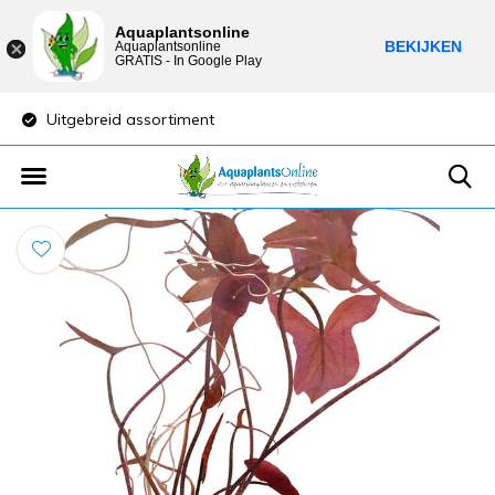
Aquaplantsonline
BEKIJKEN
Aquaplantsonline
GRATIS - In Google Play
Uitgebreid assortiment
Lage verzendkost