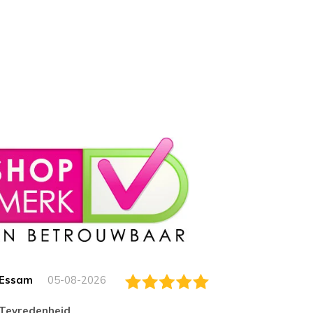
Essam
05-08-2026
Jack
tevredenheid
Top