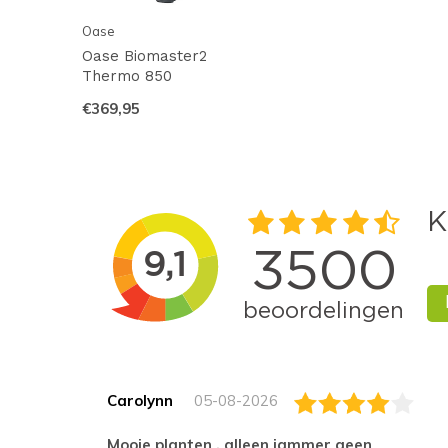
Oase
Oase Biomaster2
Thermo 850
€369,95
Carolynn
05-08-2026
Mooie planten , alleen jammer geen