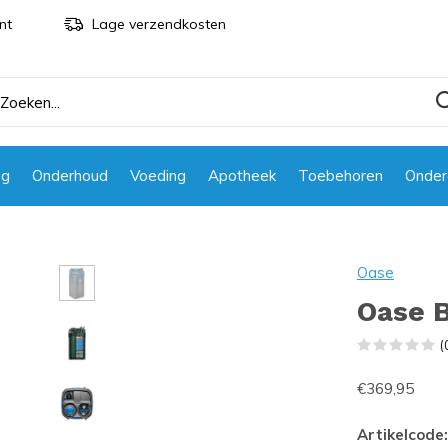
nt
Lage verzendkosten
ng
Onderhoud
Voeding
Apotheek
Toebehoren
Onder
Oase
Oase 
(
€369,95
Artikelcode: