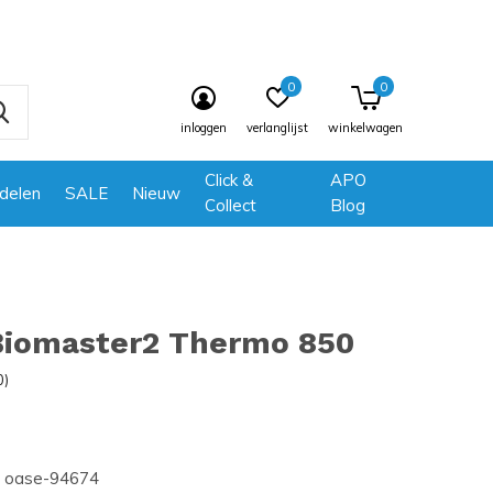
0
0
inloggen
verlanglijst
winkelwagen
Click &
APO
delen
SALE
Nieuw
Collect
Blog
Biomaster2 Thermo 850
0)
oase-94674