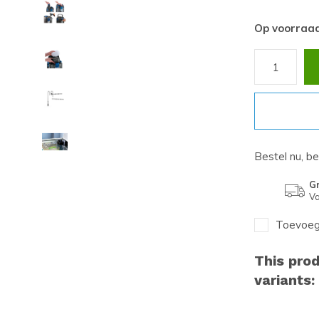
Op voorraa
Bestel nu, b
Gr
Va
Toevoege
This prod
variants: