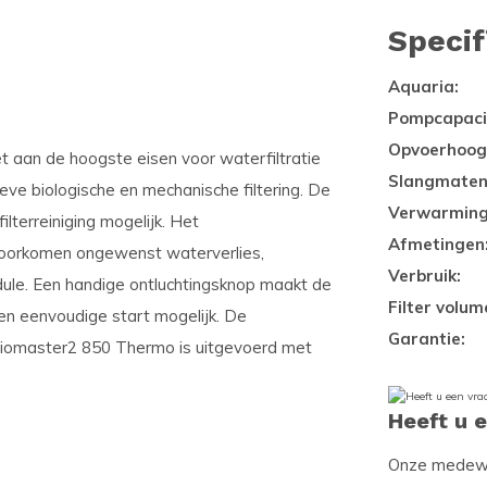
Specif
Aquaria:
Pompcapacit
Opvoerhoog
 aan de hoogste eisen voor waterfiltratie
Slangmaten
ieve biologische en mechanische filtering. De
Verwarming
terreiniging mogelijk. Het
Afmetingen
 voorkomen ongewenst waterverlies,
Verbruik:
odule. Een handige ontluchtingsknop maakt de
Filter volum
en eenvoudige start mogelijk. De
Garantie:
iomaster2 850 Thermo is uitgevoerd met
Heeft u 
Onze medewer