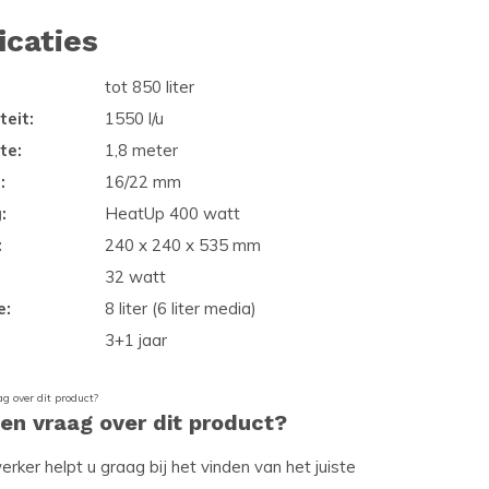
icaties
tot 850 liter
eit:
1550 l/u
te:
1,8 meter
:
16/22 mm
:
HeatUp 400 watt
:
240 x 240 x 535 mm
32 watt
e:
8 liter (6 liter media)
3+1 jaar
een vraag over dit product?
ker helpt u graag bij het vinden van het juiste