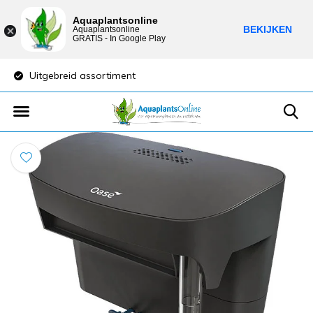
Aquaplantsonline
BEKIJKEN
Aquaplantsonline
GRATIS - In Google Play
Uitgebreid assortiment
Lage verzendkost