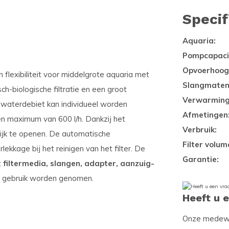
Specif
Aquaria:
Pompcapacit
Opvoerhoog
 flexibiliteit voor middelgrote aquaria met
Slangmaten
ch-biologische filtratie en een groot
Verwarming
et waterdebiet kan individueel worden
Afmetingen
n maximum van 600 l/h. Dankzij het
Verbruik:
lijk te openen. De automatische
Filter volum
kkage bij het reinigen van het filter. De
Garantie:
t
filtermedia, slangen, adapter, aanzuig-
in gebruik worden genomen.
Heeft u 
Onze medewer