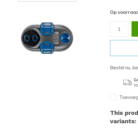
Op voorraa
Bestel nu, b
Gr
Va
Toevoege
This prod
variants: