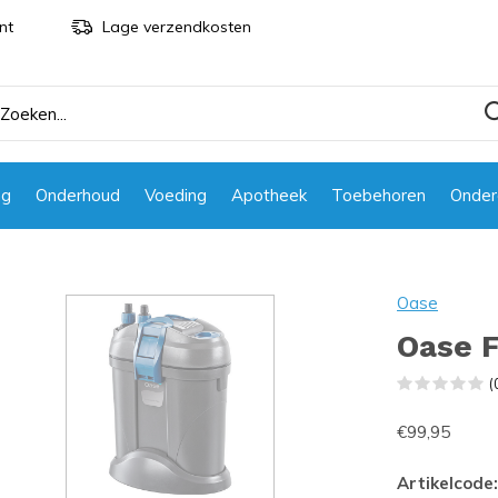
nt
Lage verzendkosten
ng
Onderhoud
Voeding
Apotheek
Toebehoren
Onder
Oase
Oase F
(
€99,95
Artikelcode: