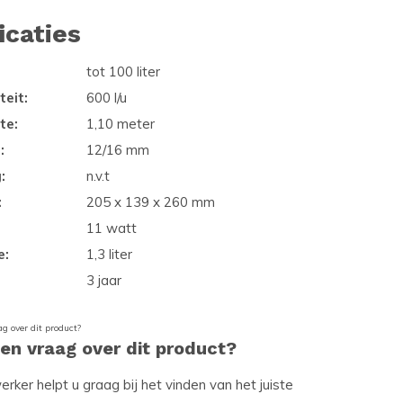
icaties
tot 100 liter
eit:
600 l/u
te:
1,10 meter
:
12/16 mm
:
n.v.t
:
205 x 139 x 260 mm
11 watt
e:
1,3 liter
3 jaar
een vraag over dit product?
ker helpt u graag bij het vinden van het juiste