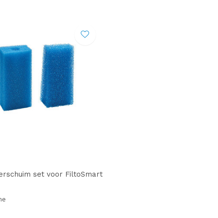
terschuim set voor FiltoSmart
me