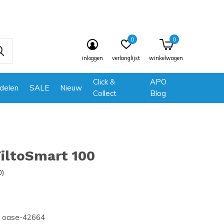
0
0
inloggen
verlanglijst
winkelwagen
Click &
APO
delen
SALE
Nieuw
Collect
Blog
iltoSmart 100
0)
oase-42664