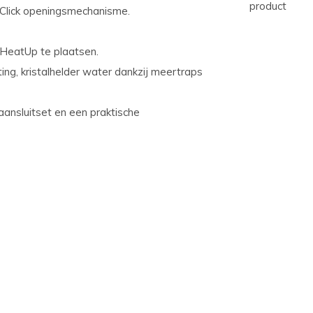
product
yClick openingsmechanisme.
 HeatUp te plaatsen.
ing, kristalhelder water dankzij meertraps
 aansluitset en een praktische