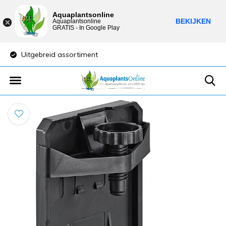
Aquaplantsonline
BEKIJKEN
Aquaplantsonline
GRATIS - In Google Play
Uitgebreid assortiment
Lage verzendkost