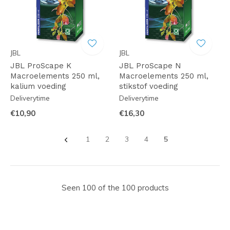
JBL
JBL
JBL ProScape K
JBL ProScape N
Macroelements 250 ml,
Macroelements 250 ml,
kalium voeding
stikstof voeding
Deliverytime
Deliverytime
€10,90
€16,30
1
2
3
4
5
Seen 100 of the 100 products