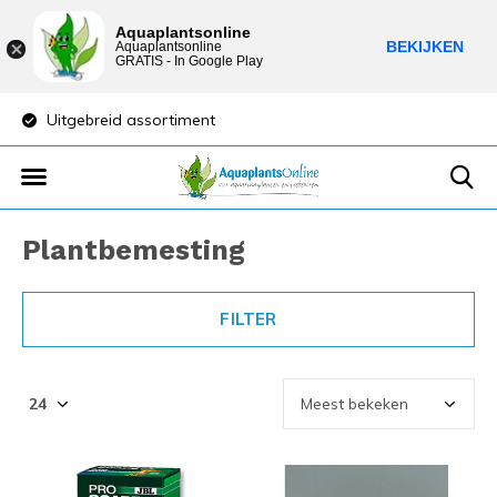
Aquaplantsonline
BEKIJKEN
Aquaplantsonline
GRATIS - In Google Play
Uitgebreid assortiment
Lage verzendkost
Plantbemesting
FILTER