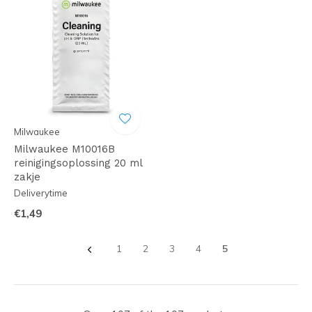
Milwaukee
Milwaukee M10016B
reinigingsoplossing 20 ml
zakje
Deliverytime
€1,49
1
2
3
4
5