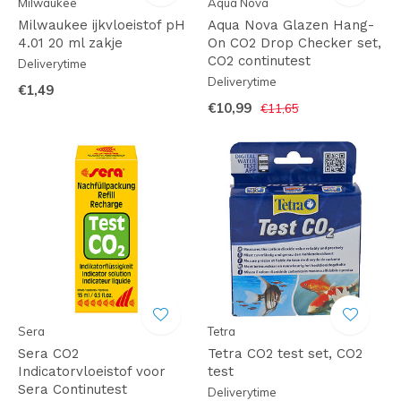
Milwaukee
Aqua Nova
Milwaukee ijkvloeistof pH
Aqua Nova Glazen Hang-
4.01 20 ml zakje
On CO2 Drop Checker set,
CO2 continutest
Deliverytime
Deliverytime
€1,49
€10,99
€11,65
Sera
Tetra
Sera CO2
Tetra CO2 test set, CO2
Indicatorvloeistof voor
test
Sera Continutest
Deliverytime