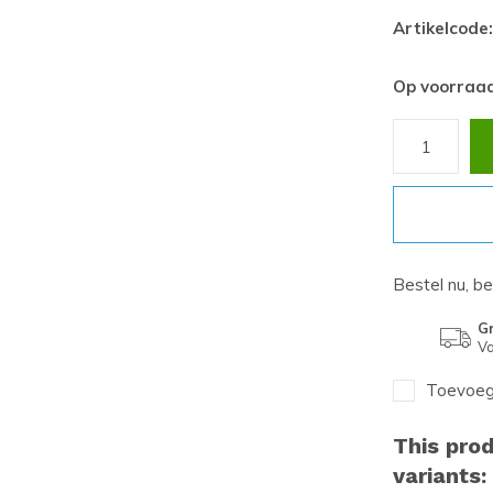
Artikelcode:
Op voorraa
Bestel nu, b
Gr
Va
Toevoege
This prod
variants: