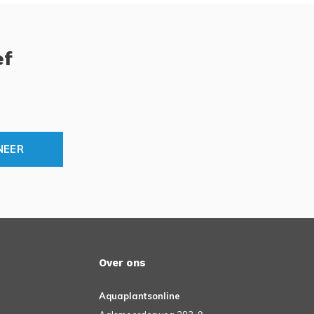
ef
NEER
Over ons
Aquaplantsonline