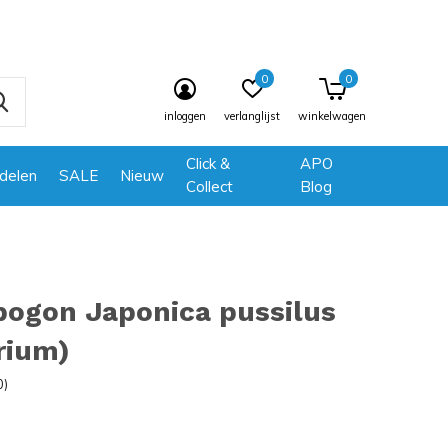
0
0
inloggen
verlanglijst
winkelwagen
Click &
APO
delen
SALE
Nieuw
Collect
Blog
pogon Japonica pussilus
rium)
0)