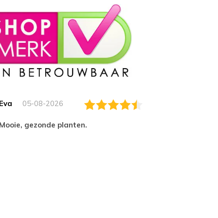
Eva
05-08-2026
Essam
Mooie, gezonde planten.
tevred