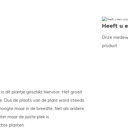
Heeft u 
Onze medewer
product
 is dit plantje geschikt hiervoor. Het groeit
ze. Dus de plaats van de plant word steeds
e hoogte maar in de breedte. Net als andere
er maar de juiste plek is
chte planten.