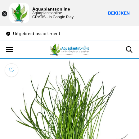
Aquaplantsonline
BEKIJKEN
Aquaplantsonline
GRATIS - In Google Play
Uitgebreid assortiment
Lage verzendkost